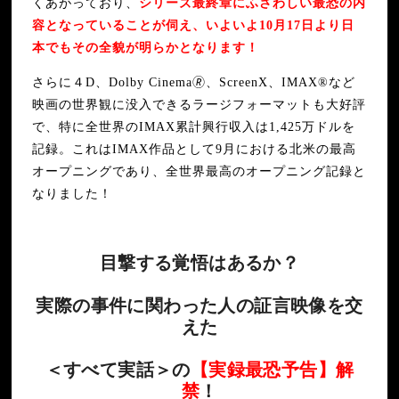
くあがっており、
シリーズ最終章にふさわしい最恐の内
容となっていることが伺え、いよいよ10月17日より日
本でもその全貌が明らかとなります！
さらに４D、Dolby Cinema🄬、ScreenX、IMAX®など
映画の世界観に没入できるラージフォーマットも大好評
で、特に全世界のIMAX累計興行収入は1,425万ドルを
記録。これはIMAX作品として9月における北米の最高
オープニングであり、全世界最高のオープニング記録と
なりました！
目撃する覚悟はあるか？
実際の事件に関わった人の証言映像を交
えた
＜すべて実話＞の
【実録最恐予告】解
禁
！