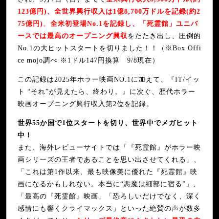
123億円)、全世界興行収入は1億8,700万ドルを記録(約2
75億円)
。
全米初登場No.1を記録し、「死霊館」ユニバ
ースでは最高のオープニング興収
をたたき出し、圧倒的
No.1の大ヒットスタートを切りました！！（※Box Offi
ce mojo調べ ※1ドル147円換算 9/8現在）
この記録は2025年ホラー映画NO.1に加えて、『IT/イッ
ト “それ”が見えたら、終わり。』に次ぐ、歴代ホラー
映画オープニング興行収入第2位を記録。
世界55か国で1位スタートを切り、世界中でメガヒット
中！
また、海外レビューサイトでは「『死霊館』がホラー映
画シリーズの王者であることを思い出させてくれる」、
「これは第1作以来、最も映像美に優れた『死霊館』映
画になるかもしれない。本当に“悪魔は細部に宿る”」、
「最高の『死霊館』映画」「恐ろしいだけでなく、深く
感情にも響くクライマックス」といった絶賛の声が数多