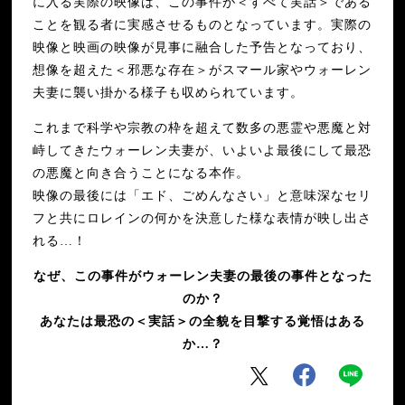
に入る実際の映像は、この事件が＜すべて実話＞である
ことを観る者に実感させるものとなっています。実際の
映像と映画の映像が見事に融合した予告となっており、
想像を超えた＜邪悪な存在＞がスマール家やウォーレン
夫妻に襲い掛かる様子も収められています。
これまで科学や宗教の枠を超えて数多の悪霊や悪魔と対
峙してきたウォーレン夫妻が、いよいよ最後にして最恐
の悪魔と向き合うことになる本作。
映像の最後には「エド、ごめんなさい」と意味深なセリ
フと共にロレインの何かを決意した様な表情が映し出さ
れる…！
なぜ、この事件がウォーレン夫妻の最後の事件となった
のか？
あなたは最恐の＜実話＞の全貌を目撃する覚悟はある
か…？