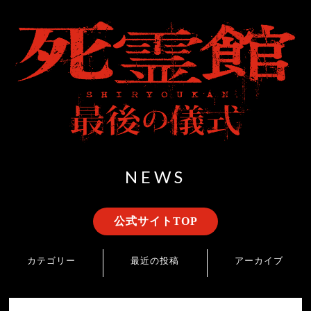
NEWS
公式サイトTOP
カテゴリー
最近の投稿
アーカイブ
最新情報
最新作公開記念！全方位から迫る恐怖──SCREENXで体感する呪い
2025年10月
の夜！【悪魔オールナイト第二弾｜ハロウィンに悪魔オールナイト
2025年9月