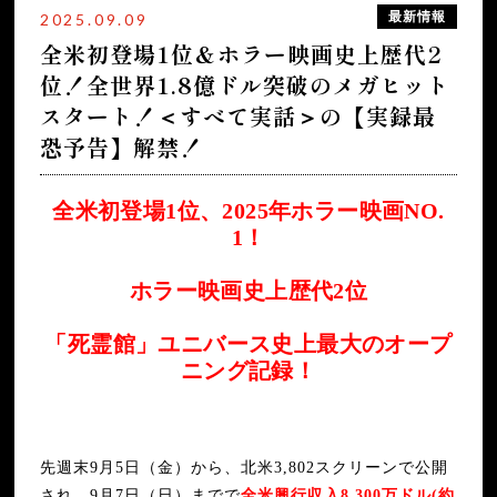
全作品SCREEN Xで上映！】
最新情報
2025.09.09
2025年8月
新宿でアナベルと恐怖の夜ふかし… 世界初！〈493分の呪いに耐え
全米初登場1位＆ホラー映画史上歴代2
ろ〉“悪魔オールナイト”開催!! 満員御礼！選ばれし（呪われし）
「死霊館」ファン集結！
位！全世界1.8億ドル突破のメガヒット
スタート！＜すべて実話＞の【実録最
IMAX®/4D/SCREENX/Dolby Cinema® 上映決定＆ビジュアル解
禁！ウォーレン夫妻直伝の4DX鑑賞マニュアル動画を公開！
恐予告】解禁！
「死霊館」過去作上映＆新作を含む“悪魔オールナイト”上映の実施
が決定！
全米初登場1位、2025年ホラー映画NO.
全米初登場1位＆ホラー映画史上歴代2位！全世界1.8億ドル突破のメ
1！
ガヒットスタート！＜すべて実話＞の【実録最恐予告】解禁！
ホラー映画史上歴代2位
「死霊館」ユニバース史上最大のオープ
ニング記録！
先週末9月5日（金）から、北米3,802スクリーンで公開
され、9月7日（日）までで
全米興行収入8,300万ドル(約